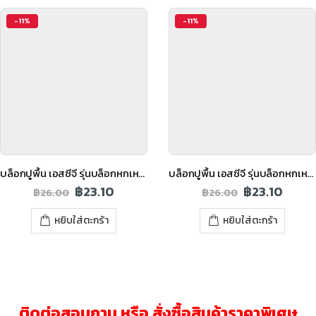
-11%
-11%
บล็อกปูพื้น เอสซีจี รุ่นบล็อกหกเหลี่ยม สีน้ำตาล
บล็อกปูพื้น เอสซีจี รุ่นบล็อกหกเหลี่ยม สีแดง
฿
23.10
฿
23.10
฿
26.00
฿
26.00
หยิบใส่ตะกร้า
หยิบใส่ตะกร้า
ติดต่อสอบถาม หรือ สั่งซื้อสินค้าราคาพิเศษ