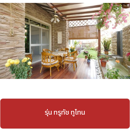
รุ่น ทรูทัช ทูโทน