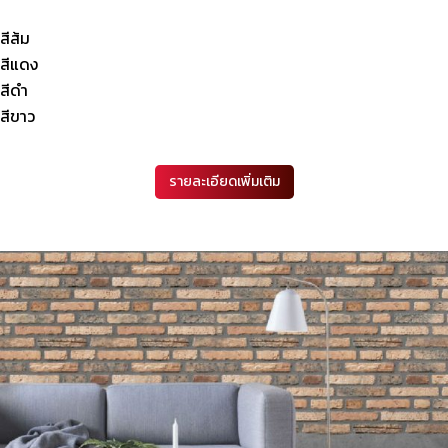
สีส้ม
สีแดง
สีดำ
สีขาว
รายละเอียดเพิ่มเติม