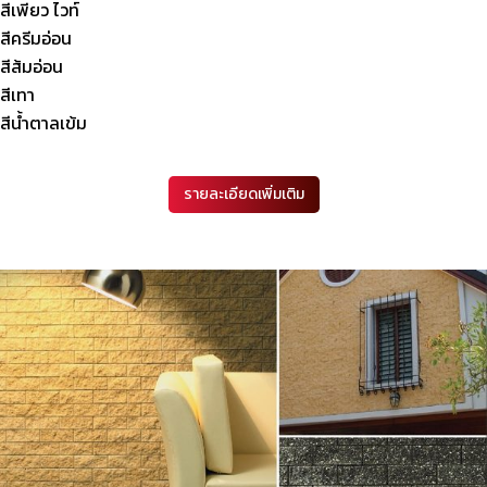
สีเพียว ไวท์
สีครีมอ่อน
สีส้มอ่อน
สีเทา
สีน้ำตาลเข้ม
รายละเอียดเพิ่มเติม