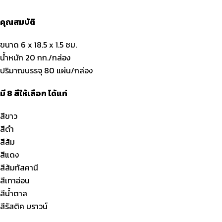
คุณสมบัติ
ขนาด 6 x 18.5 x 1.5 ซม.
น้ำหนัก 20 กก./กล่อง
ปริมาณบรรจุ 80 แผ่น/กล่อง
มี 8 สีให้เลือก ได้แก่
สีขาว
สีดำ
สีส้ม
สีแดง
สีส้มทัสคานี
สีเทาอ่อน
สีน้ำตาล
สีรัสติค บราวน์