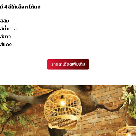
มี 4 สีให้เลือก ได้แก่
สีส้ม
สีน้ำตาล
สีขาว
สีแดง
รายละเอียดเพิ่มเติม