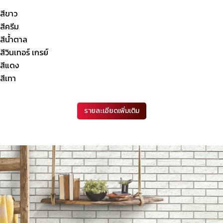
สีขาว
สีครีม
สีน้ำตาล
สีวินเทอร์ เกรย์
สีแดง
สีเทา
รายละเอียดเพิ่มเติม