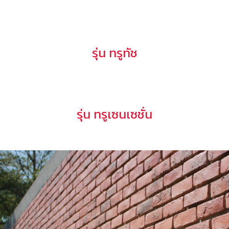
รุ่น ทรูทัช
รุ่น ทรูเซนเซชั่น