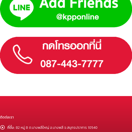
ติดต่อเรา
ที่ตั้ง:
82 หมู่ 8 ต.บางพลีใหญ่ อ.บางพลี จ.สมุทรปราการ 10540