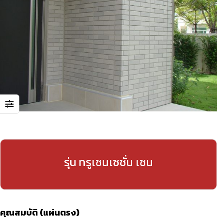
รุ่น ทรูเซนเซชั่น เซน
คุณสมบัติ (แผ่นตรง)