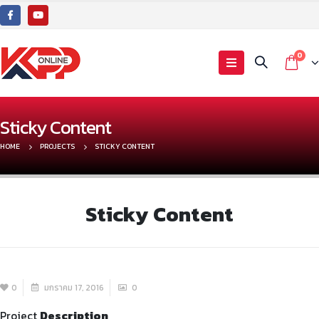
0
Sticky Content
HOME
PROJECTS
STICKY CONTENT
Sticky Content
0
มกราคม 17, 2016
0
Project
Description