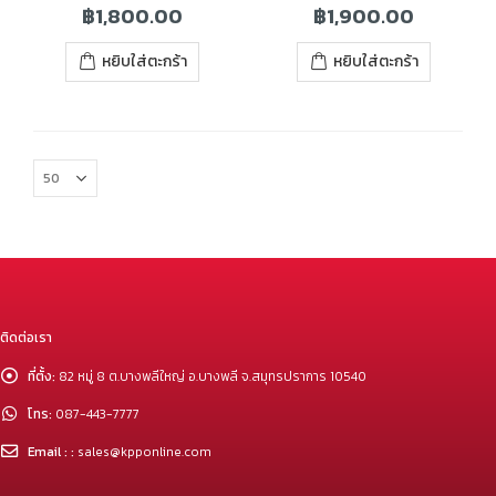
฿
1,800.00
฿
1,900.00
หยิบใส่ตะกร้า
หยิบใส่ตะกร้า
ติดต่อเรา
ที่ตั้ง:
82 หมู่ 8 ต.บางพลีใหญ่ อ.บางพลี จ.สมุทรปราการ 10540
โทร:
087-443-7777
Email : :
sales@kpponline.com