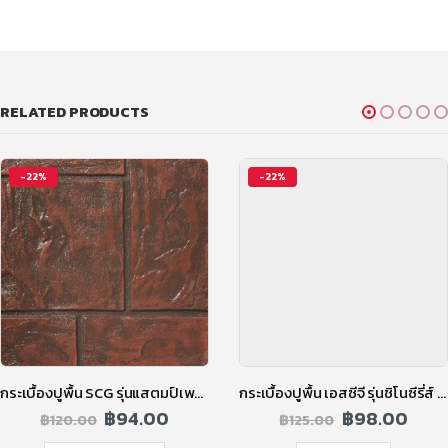
RELATED PRODUCTS
-22%
-22%
กระเบื้องปูพื้น SCG รุ่นแสตมป์เพฟ ลายเอเธนส์ สีแดง
กระเบื้องปูพื้น เอสซีจี รุ่นชิโนซีรี่ส์ ลายSino-Sun (ชิโนซัน) สีแดง
฿
94.00
฿
98.00
฿
120.00
฿
125.00