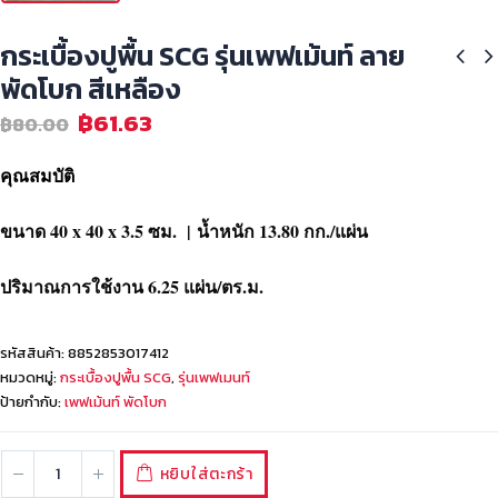
กระเบื้องปูพื้น SCG รุ่นเพฟเม้นท์ ลาย
พัดโบก สีเหลือง
฿
61.63
฿
80.00
คุณสมบัติ
ขนาด 40 x 40 x 3.5 ซม. | น้ำหนัก 13.80 กก./แผ่น
ปริมาณการใช้งาน 6.25 แผ่น/ตร.ม.
รหัสสินค้า:
8852853017412
หมวดหมู่:
กระเบื้องปูพื้น SCG
,
รุ่นเพฟเมนท์
ป้ายกำกับ:
เพฟเม้นท์ พัดโบก
หยิบใส่ตะกร้า