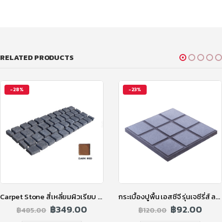
RELATED PRODUCTS
-28%
-23%
Carpet Stone สี่เหลี่ยมผิวเรียบ 2 ซ.ม. สีดาร์คเรด
กระเบื้องปูพื้น เอสซีจี รุ่นเจซีรี่ส์ ลาย Tokyo-L (โตเกียว) สีดำ
฿
349.00
฿
92.00
฿
485.00
฿
120.00