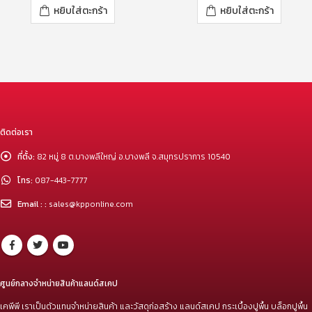
หยิบใส่ตะกร้า
หยิบใส่ตะกร้า
ติดต่อเรา
ที่ตั้ง:
82 หมู่ 8 ต.บางพลีใหญ่ อ.บางพลี จ.สมุทรปราการ 10540
โทร:
087-443-7777
Email : :
sales@kpponline.com
ศูนย์กลางจำหน่ายสินค้าแลนด์สเคป
เคพีพี เราเป็นตัวแทนจำหน่ายสินค้า และวัสดุก่อสร้าง แลนด์สเคป กระเบื้องปูพื้น บล็อกปูพื้น