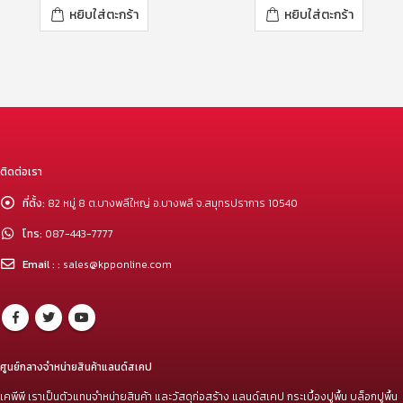
หยิบใส่ตะกร้า
หยิบใส่ตะกร้า
ติดต่อเรา
ที่ตั้ง:
82 หมู่ 8 ต.บางพลีใหญ่ อ.บางพลี จ.สมุทรปราการ 10540
โทร:
087-443-7777
Email : :
sales@kpponline.com
ศูนย์กลางจำหน่ายสินค้าแลนด์สเคป
เคพีพี เราเป็นตัวแทนจำหน่ายสินค้า และวัสดุก่อสร้าง แลนด์สเคป กระเบื้องปูพื้น บล็อกปูพื้น