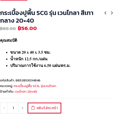
กระเบื้องปูพื้น SCG รุ่น เวนโทลา สีเทา
กลาง 20×40
฿
56.00
฿
80.00
คุณสมบัติ
ขนาด 20 x 40 x 3.5 ซม.
น้ำหนัก 12.5 กก./แผ่น
ปริมาณการใช้งาน 6.50 แผ่น/ตร.ม.
รหัสสินค้า:
8852853034846
หมวดหมู่:
กระเบื้องปูพื้น SCG
,
รุ่นเวนโทลา
ป้ายกำกับ:
เวนโทลา 20x40
หยิบใส่ตะกร้า