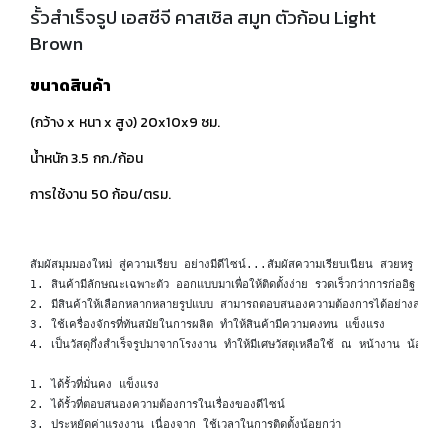
รั้วสำเร็จรูป เอสซีจี คาสเซิล สมูท ตัวก้อน Light
Brown
ขนาดสินค้า
(กว้าง x หนา x สูง) 20x10x9 ซม.
น้ำหนัก 3.5 กก./ก้อน
การใช้งาน 50 ก้อน/ตรม.
สัมผัสมุมมองใหม่ สู่ความเรียบ อย่างมีดีไซน์...สัมผัสความเรียบเนียน สวยหรู ดูทันสม
1. สินค้ามีลักษณะเฉพาะตัว ออกแบบมาเพื่อให้ติดตั้งง่าย รวดเร็วกว่าการก่ออิฐ ฉาบป
2. มีสินค้าให้เลือกหลากหลายรูปแบบ สามารถตอบสนองความต้องการได้อย่างลงตัว (
3. ใช้เครื่องจักรที่ทันสมัยในการผลิต ทำให้สินค้ามีความคงทน แข็งแรง

4. เป็นวัสดุกึ่งสำเร็จรูปมาจากโรงงาน ทำให้มีเศษวัสดุเหลือใช้ ณ หน้างาน น้อยกว่
1. ได้รั้วที่มั่นคง แข็งแรง

2. ได้รั้วที่ตอบสนองความต้องการในเรื่องของดีไซน์

3. ประหยัดค่าแรงงาน เนื่องจาก ใช้เวลาในการติดตั้งน้อยกว่า