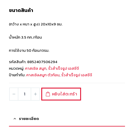
ขนาดสินค้า
(กว้าง x หนา x สูง) 20x10x9 ซม.
น้ำหนัก 3.5 กก./ก้อน
การใช้งาน 50 ก้อน/ตรม.
รหัสสินค้า:
8852407506294
หมวดหมู่:
คาสเซิล สมูท
,
รั้วสำเร็จรูป เอสซีจี
ป้ายกำกับ:
คาสเซิลสมูท ตัวก้อน
,
รั้วสำเร็จรูป เอสซีจี
หยิบใส่ตะกร้า
รายละเอียด