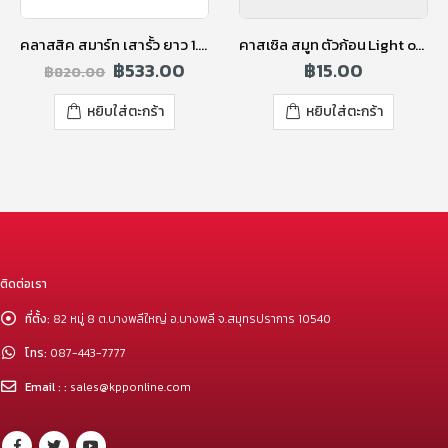
คลาสสิค สมาร์ท เสารั้ว ยาว 1.95 ม. สูง 1.75 ม.
คาสเซิล สมูท ตัวก้อน Light oak
฿
533.00
฿
15.00
฿
820.00
หยิบใส่ตะกร้า
หยิบใส่ตะกร้า
ติดต่อเรา
ที่ตั้ง:
82 หมู่ 8 ต.บางพลีใหญ่ อ.บางพลี จ.สมุทรปราการ 10540
โทร:
087-443-7777
Email : :
sales@kpponline.com