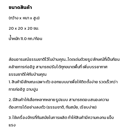
ขนาดสินค้า
(กว้าง x หนา x สูง)
20 x 20 x 20 ซม.
นํ้ำหนัก 11.0 กก./ก้อน
ล้อมอารมณ์ธรรมชาติไว้ในบ้านคุณ…โดดเด่นด้วยรูปลักษณ์ที่เป็นก้อน
คล้ายการก่ออิฐ สามารถปรับได้ทุกขนาดพื้นที่ เพิ่มบรรยากาศ
ธรรมชาติให้กับบ้านคุณ
1. สินค้ามีลักษณะเฉพาะตัว ออกแบบมาเพื่อให้ติดตั้งง่าย รวดเร็วกว่า
การก่ออิฐ ฉาบปูน
2. มีสินค้าให้เลือกหลากหลายรูปแบบ สามารถตอบสนองความ
ต้องการได้อย่างลงตัว (ธรรมชาติ, ทันสมัย, เรียบง่าย)
3. ใช้เครื่องจักรที่ทันสมัยในการผลิต ทำให้สินค้ามีความคงทน แข็ง
แรง