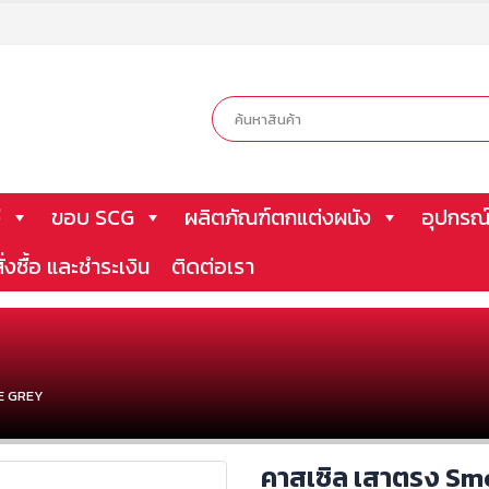
ี
ขอบ SCG
ผลิตภัณฑ์ตกแต่งผนัง
อุปกรณ์
ั่งซื้อ และชำระเงิน
ติดต่อเรา
E GREY
คาสเซิล เสาตรง Sm