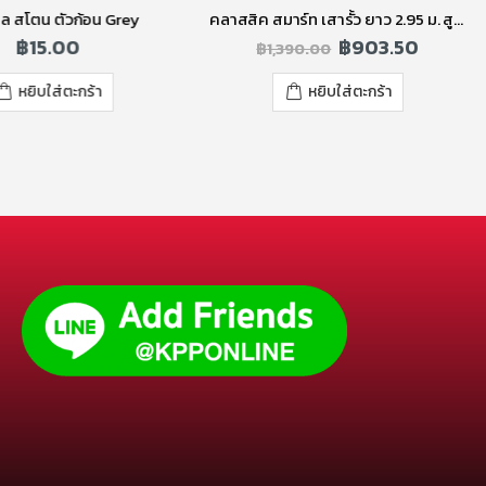
ล สโตน ตัวก้อน Grey
คลาสสิค สมาร์ท เสารั้ว ยาว 2.95 ม. สูง 2.75 ม. (RC.S)
฿
15.00
฿
903.50
฿
1,390.00
หยิบใส่ตะกร้า
หยิบใส่ตะกร้า