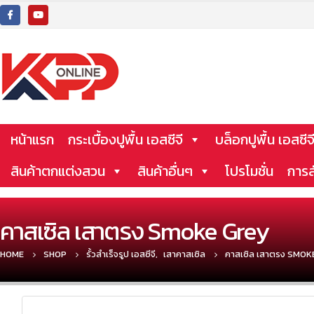
หน้าแรก
กระเบื้องปูพื้น เอสซีจี
บล็อกปูพื้น เอสซีจ
สินค้าตกแต่งสวน
สินค้าอื่นๆ
โปรโมชั่น
การส
คาสเซิล เสาตรง Smoke Grey
HOME
SHOP
รั้วสำเร็จรูป เอสซีจี
,
เสาคาสเซิล
คาสเซิล เสาตรง SMOK