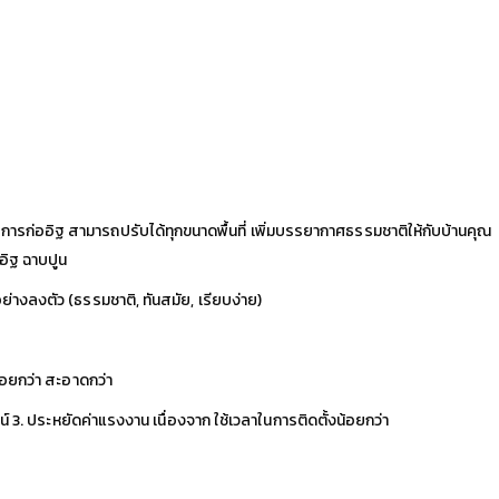
การก่ออิฐ สามารถปรับได้ทุกขนาดพื้นที่ เพิ่มบรรยากาศธรรมชาติให้กับบ้านคุณ
ออิฐ ฉาบปูน
งลงตัว (ธรรมชาติ, ทันสมัย, เรียบง่าย)
น้อยกว่า สะอาดกว่า
ไซน์ 3. ประหยัดค่าแรงงาน เนื่องจาก ใช้เวลาในการติดตั้งน้อยกว่า