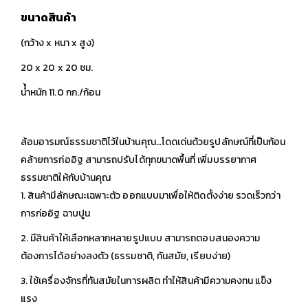
ขนาดสินค้า
(กว้าง x หนา x สูง)
20 x 20 x 20 ซม.
นํ้ำหนัก 11.0 กก./ก้อน
ล้อมอารมณ์ธรรมชาติไว้ในบ้านคุณ…โดดเด่นด้วยรูปลักษณ์ที่เป็นก้อน
คล้ายการก่ออิฐ สามารถปรับได้ทุกขนาดพื้นที่ เพิ่มบรรยากาศ
ธรรมชาติให้กับบ้านคุณ
1. สินค้ามีลักษณะเฉพาะตัว ออกแบบมาเพื่อให้ติดตั้งง่าย รวดเร็วกว่า
การก่ออิฐ ฉาบปูน
2. มีสินค้าให้เลือกหลากหลายรูปแบบ สามารถตอบสนองความ
ต้องการได้อย่างลงตัว (ธรรมชาติ, ทันสมัย, เรียบง่าย)
3. ใช้เครื่องจักรที่ทันสมัยในการผลิต ทำให้สินค้ามีความคงทน แข็ง
แรง