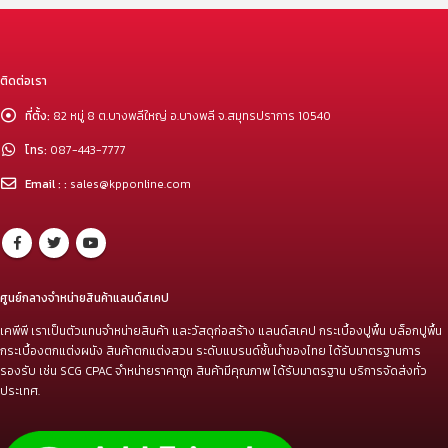
ติดต่อเรา
ที่ตั้ง:
82 หมู่ 8 ต.บางพลีใหญ่ อ.บางพลี จ.สมุทรปราการ 10540
โทร:
087-443-7777
Email : :
sales@kpponline.com
ศูนย์กลางจำหน่ายสินค้าแลนด์สเคป
เคพีพี เราเป็นตัวแทนจำหน่ายสินค้า และวัสดุก่อสร้าง แลนด์สเคป กระเบื้องปูพื้น บล็อกปูพื้น
กระเบื้องตกแต่งผนัง สินค้าตกแต่งสวน ระดับแบรนด์ชั้นนำของไทย ได้รับมาตรฐานการ
รองรับ เช่น SCG CPAC จำหน่ายราคาถูก สินค้ามีคุณภาพ ได้รับมาตรฐาน บริการจัดส่งทั่ว
ประเทศ.