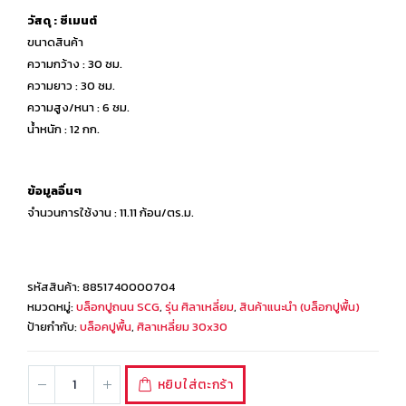
วัสดุ : ซีเมนต์
ขนาดสินค้า
ความกว้าง : 30 ซม.
ความยาว : 30 ซม.
ความสูง/หนา : 6 ซม.
น้ำหนัก : 12 กก.
ข้อมูลอื่นๆ
จำนวนการใช้งาน : 11.11 ก้อน/ตร.ม.
รหัสสินค้า:
8851740000704
หมวดหมู่:
บล็อกปูถนน SCG
,
รุ่น ศิลาเหลี่ยม
,
สินค้าแนะนำ (บล็อกปูพื้น)
ป้ายกำกับ:
บล็อคปูพื้น
,
ศิลาเหลี่ยม 30x30
หยิบใส่ตะกร้า