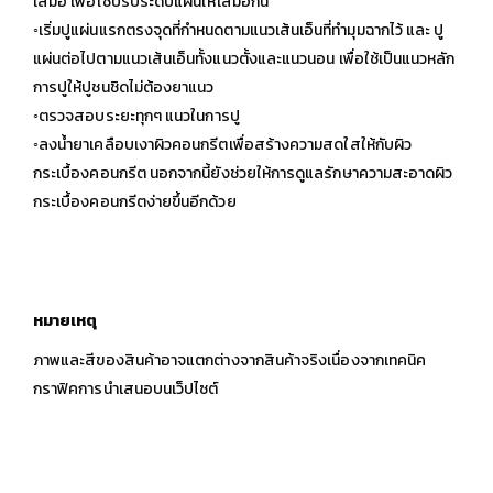
เสมอ เพื่อใช้ปรับระดับแผ่นให้เสมอกัน
◦เริ่มปูแผ่นแรกตรงจุดที่กำหนดตามแนวเส้นเอ็นที่ทำมุมฉากไว้ และ ปู
แผ่นต่อไปตามแนวเส้นเอ็นทั้งแนวตั้งและแนวนอน เพื่อใช้เป็นแนวหลัก
การปูให้ปูชนชิดไม่ต้องยาแนว
◦ตรวจสอบระยะทุกๆ แนวในการปู
◦ลงน้ำยาเคลือบเงาผิวคอนกรีตเพื่อสร้างความสดใสให้กับผิว
กระเบื้องคอนกรีต นอกจากนี้ยังช่วยให้การดูแลรักษาความสะอาดผิว
กระเบื้องคอนกรีตง่ายขึ้นอีกด้วย
หมายเหตุ
ภาพและสีของสินค้าอาจแตกต่างจากสินค้าจริงเนื่องจากเทคนิค
กราฟิคการนำเสนอบนเว็ปไซต์