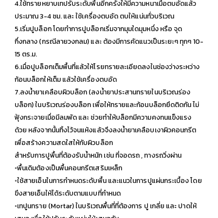
4.ใช้ทรายหยาบเทปรับระดับพื้นอีกครั้งให้มีความหนาเมื่อตบอัดแล้ว
ประมาณ 3-4 ซม. และ ใช้เครื่องตบอัด ตบให้แน่นทั่วบริเวณ
5.เริ่มปูบล็อก โดยทำการปูบล็อกเริ่มจากมุมใดมุมหนึ่ง หรือ จุด
กึ่งกลาง (กรณีลายวงกลม) และ ต้องมีการคัดแนวเป็นระยะๆ ทุกๆ 10-
15 ตร.ม.
6.เมื่อปูบล็อกเต็มพื้นที่แล้วให้โรยทรายละเอียดลงในช่องว่างระหว่าง
ก้อนบล็อกให้เต็ม แล้วใช้เครื่องตบอัด
7.ลงน้ำยาเคลือบผิวบล็อก (ลงน้ำยาประสานทรายในบริเวณร่อง
บล็อก) ในบริเวณร่องบล็อก เพื่อให้ทรายและก้อนบล็อกยึดติดกัน ไม่
ฟุ้งกระจายเมื่อมีลมพัด และ ช่วยทำให้บล็อกมีความคงทนแข็งแรง
ด้วย หลังจากนั้นทิ้งไว้จนแห้งแล้วจึงลงน้ำยาเคลือบเงาผิวคอนกรีต
เพื่อสร้างความสดใสให้กับผิวบล็อก
สำหรับการปูพื้นที่ต้องรับน้ำหนัก เช่น ที่จอดรถ , ทางรถวิ่งผ่าน
◦พื้นเดิมต้องเป็นพื้นคอนกรีตเสริมเหล็ก
◦ใช้สายเอ็นในการกำหนดระดับพื้น และแนวในการปูแผ่นกระเบื้อง โดย
ขึงสายเอ็นให้ได้ระดับตามแบบที่กำหนด
◦เทปูนทราย (Mortar) ในบริเวณพื้นที่ที่ต้องการ ปู เกลี่ย และ ปาดให้