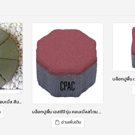
บล็อกปูพื้น เอสซีจี รุ่น มินิคอบเบิ้ล สีมอส เกรย์ 6 ซ.ม.
บล็อกปูพื้น เอสซีจี รุ่น คอบเบิ้ลสโตน CE ขนาด 12X12X6 ซม. สีลิลลี่ เพอร์เพิล
ม
อ่านเพิ่มเติม