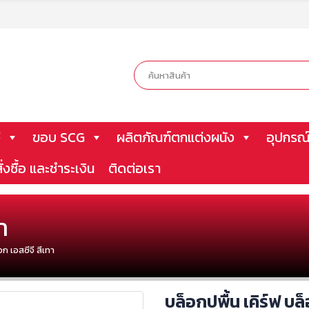
ี
ขอบ SCG
ผลิตภัณฑ์ตกแต่งผนัง
อุปกรณ์
ั่งซื้อ และชำระเงิน
ติดต่อเรา
า
อก เอสซีจี สีเทา
บล็อกปูพื้น เคิร์ฟ บล