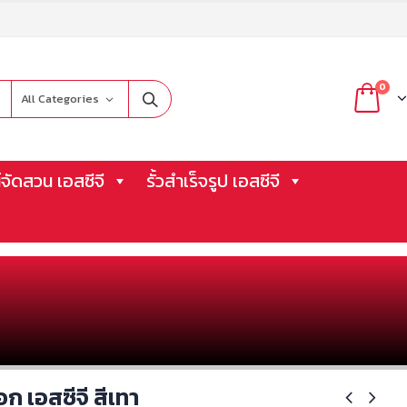
0
All Categories
จัดสวน เอสซีจี
รั้วสำเร็จรูป เอสซีจี
็อก เอสซีจี สีเทา