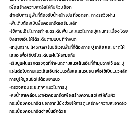
เพื่อสร้างความสดใสให้กับผิวบล็อก
สำหรับการปูพื้นที่ต้องรับน้ำหนัก เช่น ที่จอดรถ , ทางรถวิ่งผ่าน
◦พื้นเดิมต้องเป็นพื้นคอนกรีตเสริมเหล็ก
◦ใช้สายเอ็นในการกำหนดระดับพื้น และแนวในการปูแผ่นกระเบื้อง โดย
ขึงสายเอ็นให้ได้ระดับตามแบบที่กำหนด
◦เทปูนทราย (Mortar) ในบริเวณพื้นที่ที่ต้องการ ปู เกลี่ย และ ปาดให้
เสมอ เพื่อใช้ปรับระดับแผ่นให้เสมอกัน
◦เริ่มปูแผ่นแรกตรงจุดที่กำหนดตามแนวเส้นเอ็นที่ทำมุมฉากไว้ และ ปู
แผ่นต่อไปตามแนวเส้นเอ็นทั้งแนวตั้งและแนวนอน เพื่อใช้เป็นแนวหลัก
การปูให้ปูชนชิดไม่ต้องยาแนว
◦ตรวจสอบระยะทุกๆ แนวในการปู
◦ลงน้ำยาเคลือบเงาผิวคอนกรีตเพื่อสร้างความสดใสให้กับผิว
กระเบื้องคอนกรีต นอกจากนี้ยังช่วยให้การดูแลรักษาความสะอาดผิว
กระเบื้องคอนกรีตง่ายขึ้นอีกด้วย