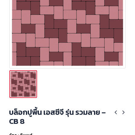
บล็อกปูพื้น เอสซีจี รุ่น รวมลาย –
CB 8