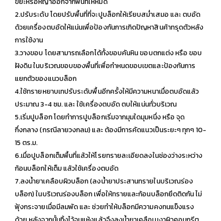
ขยะหรือหญ้าออกจากพื้นที่ให้หมด
2.ปรับระดับ โดยปรับพื้นที่ที่จะปูบล็อกให้เรียบสม่ำเสมอ และ ตบอัด
ด้วยเครื่องตบอัดให้แน่นเพื่อป้องกันการเกิดปัญหาสินค้าทรุดตัวหลัง
การใช้งาน
3.วางขอบ โดยสามารถเลือกได้ทั้งขอบคันหิน ขอบตกแต่ง หรือ ขอบ
ฝังดิน ในบริเวณขอบของพื้นที่เพื่อกำหนดขอบเขตและป้องกันการ
แยกตัวของแนวบล็อก
4.ใช้ทรายหยาบเทปรับระดับพื้นอีกครั้งให้มีความหนาเมื่อตบอัดแล้ว
ประมาณ 3-4 ซม. และ ใช้เครื่องตบอัด ตบให้แน่นทั่วบริเวณ
5.เริ่มปูบล็อก โดยทำการปูบล็อกเริ่มจากมุมใดมุมหนึ่ง หรือ จุด
กึ่งกลาง (กรณีลายวงกลม) และ ต้องมีการคัดแนวเป็นระยะๆ ทุกๆ 10-
15 ตร.ม.
6.เมื่อปูบล็อกเต็มพื้นที่แล้วให้โรยทรายละเอียดลงในช่องว่างระหว่าง
ก้อนบล็อกให้เต็ม แล้วใช้เครื่องตบอัด
7.ลงน้ำยาเคลือบผิวบล็อก (ลงน้ำยาประสานทรายในบริเวณร่อง
บล็อก) ในบริเวณร่องบล็อก เพื่อให้ทรายและก้อนบล็อกยึดติดกัน ไม่
ฟุ้งกระจายเมื่อมีลมพัด และ ช่วยทำให้บล็อกมีความคงทนแข็งแรง
ด้วย หลังจากนั้นทิ้งไว้จนแห้งแล้วจึงลงน้ำยาเคลือบเงาผิวคอนกรีต