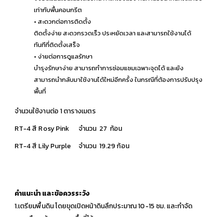
เท่ากับพื้นคอนกรีต
• สะดวกต่อการติดตั้ง
ติดตั้งง่าย สะดวกรวดเร็ว ประหยัดเวลา และสามารถใช้งานได้
ทันทีที่ติดตั้งเสร็จ
• ง่ายต่อการดูแลรักษา
บำรุงรักษาง่าย สามารถทำการซ่อมแซมเฉพาะจุดได้ และยัง
สามารถนำกลับมาใช้งานได้ใหม่อีกครั้ง ในกรณีที่ต้องการปรับปรุง
พื้นที่
จำนวนใช้งานต่อ 1 ตารางเมตร
RT-4 สี Rosy Pink จำนวน 27 ก้อน
RT-4 สี Lily Purple จำนวน 19.29 ก้อน
คำแนะนำ และข้อควรระวัง
1.เตรียมพื้นดิน โดยขุดเปิดหน้าดินลึกประมาณ 10-15 ซม. และกำจัด