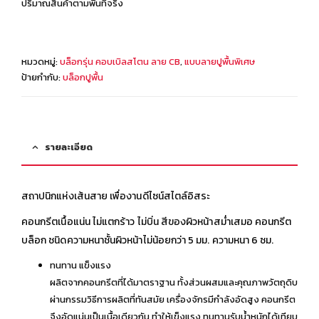
ปริมาณสินค้าตามพื้นที่จริง
หมวดหมู่:
บล็อกรุ่น คอบเบิลสโตน ลาย CB
,
แบบลายปูพื้นพิเศษ
ป้ายกำกับ:
บล็อกปูพื้น
รายละเอียด
สถาปนิกแห่งเส้นสาย เพื่องานดีไซน์สไตล์อิสระ
คอนกรีตเนื้อแน่น ไม่แตกร้าว ไม่บิ่น สีของผิวหน้าสม่ำเสมอ คอนกรีต
บล็อก ชนิดความหนาชั้นผิวหน้าไม่น้อยกว่า 5 มม. ความหนา 6 ซม.
ทนทาน แข็งแรง
ผลิตจากคอนกรีตที่ได้มาตราฐาน ทั้งส่วนผสมและคุณภาพวัตถุดิบ
ผ่านกรรมวิธีการผลิตที่ทันสมัย เครื่องจักรมีกำลังอัดสูง คอนกรีต
จึงอัดแน่นเป็นเนื้อเดียวกัน ทำให้เข็งแรง ทนทานรับน้ำหนักได้เทียบ