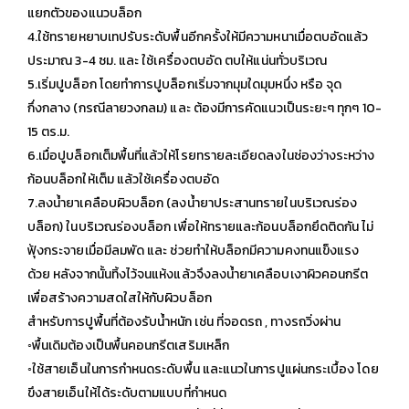
แยกตัวของแนวบล็อก
4.ใช้ทรายหยาบเทปรับระดับพื้นอีกครั้งให้มีความหนาเมื่อตบอัดแล้ว
ประมาณ 3-4 ซม. และ ใช้เครื่องตบอัด ตบให้แน่นทั่วบริเวณ
5.เริ่มปูบล็อก โดยทำการปูบล็อกเริ่มจากมุมใดมุมหนึ่ง หรือ จุด
กึ่งกลาง (กรณีลายวงกลม) และ ต้องมีการคัดแนวเป็นระยะๆ ทุกๆ 10-
15 ตร.ม.
6.เมื่อปูบล็อกเต็มพื้นที่แล้วให้โรยทรายละเอียดลงในช่องว่างระหว่าง
ก้อนบล็อกให้เต็ม แล้วใช้เครื่องตบอัด
7.ลงน้ำยาเคลือบผิวบล็อก (ลงน้ำยาประสานทรายในบริเวณร่อง
บล็อก) ในบริเวณร่องบล็อก เพื่อให้ทรายและก้อนบล็อกยึดติดกัน ไม่
ฟุ้งกระจายเมื่อมีลมพัด และ ช่วยทำให้บล็อกมีความคงทนแข็งแรง
ด้วย หลังจากนั้นทิ้งไว้จนแห้งแล้วจึงลงน้ำยาเคลือบเงาผิวคอนกรีต
เพื่อสร้างความสดใสให้กับผิวบล็อก
สำหรับการปูพื้นที่ต้องรับน้ำหนัก เช่น ที่จอดรถ , ทางรถวิ่งผ่าน
◦พื้นเดิมต้องเป็นพื้นคอนกรีตเสริมเหล็ก
◦ใช้สายเอ็นในการกำหนดระดับพื้น และแนวในการปูแผ่นกระเบื้อง โดย
ขึงสายเอ็นให้ได้ระดับตามแบบที่กำหนด