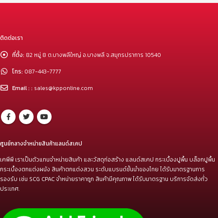
ติดต่อเรา
ที่ตั้ง:
82 หมู่ 8 ต.บางพลีใหญ่ อ.บางพลี จ.สมุทรปราการ 10540
โทร:
087-443-7777
Email : :
sales@kpponline.com
ศูนย์กลางจำหน่ายสินค้าแลนด์สเคป
เคพีพี เราเป็นตัวแทนจำหน่ายสินค้า และวัสดุก่อสร้าง แลนด์สเคป กระเบื้องปูพื้น บล็อกปูพื้น
กระเบื้องตกแต่งผนัง สินค้าตกแต่งสวน ระดับแบรนด์ชั้นนำของไทย ได้รับมาตรฐานการ
รองรับ เช่น SCG CPAC จำหน่ายราคาถูก สินค้ามีคุณภาพ ได้รับมาตรฐาน บริการจัดส่งทั่ว
ประเทศ.