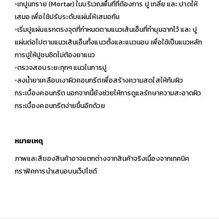
◦เทปูนทราย (Mortar) ในบริเวณพื้นที่ที่ต้องการ ปู เกลี่ย และ ปาดให้
เสมอ เพื่อใช้ปรับระดับแผ่นให้เสมอกัน
◦เริ่มปูแผ่นแรกตรงจุดที่กำหนดตามแนวเส้นเอ็นที่ทำมุมฉากไว้ และ ปู
แผ่นต่อไปตามแนวเส้นเอ็นทั้งแนวตั้งและแนวนอน เพื่อใช้เป็นแนวหลัก
การปูให้ปูชนชิดไม่ต้องยาแนว
◦ตรวจสอบระยะทุกๆ แนวในการปู
◦ลงน้ำยาเคลือบเงาผิวคอนกรีตเพื่อสร้างความสดใสให้กับผิว
กระเบื้องคอนกรีต นอกจากนี้ยังช่วยให้การดูแลรักษาความสะอาดผิว
กระเบื้องคอนกรีตง่ายขึ้นอีกด้วย
หมายเหตุ
ภาพและสีของสินค้าอาจแตกต่างจากสินค้าจริงเนื่องจากเทคนิค
กราฟิคการนำเสนอบนเว็ปไซต์