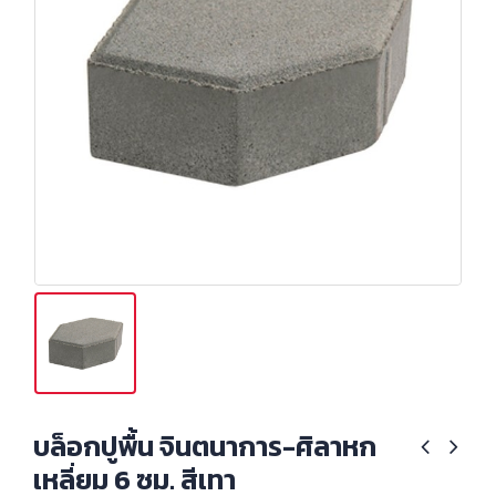
บล็อกปูพื้น จินตนาการ-ศิลาหก
เหลี่ยม 6 ซม. สีเทา