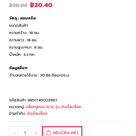
฿
20.40
฿
30.00
วัสดุ : คอนกรีต
ขนาดสินค้า
ความกว้าง : 18 ซม.
ความยาว : 18 ซม.
ความสูง/หนา : 6 ซม.
น้ำหนัก : 4.3 กก.
ข้อมูลอื่นๆ
จำนวนการใช้งาน : 30.86 ก้อน/ตร.ม.
รหัสสินค้า:
8851740023987
หมวดหมู่:
บล็อกปูถนน SCG
,
รุ่น บับเบิ้ลบล็อก
ป้ายกำกับ:
บับเบิ้ลบล็อก
หยิบใส่ตะกร้า