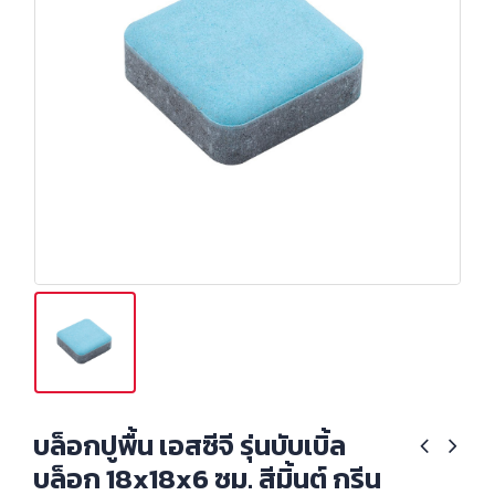
บล็อกปูพื้น เอสซีจี รุ่นบับเบิ้ล
บล็อก 18x18x6 ซม. สีมิ้นต์ กรีน