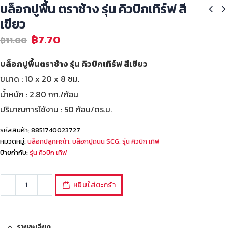
บล็อกปูพื้น ตราช้าง รุ่น คิวบิกเทิร์ฟ สี
เขียว
฿
7.70
฿
11.00
บล็อกปูพื้นตราช้าง รุ่น คิวบิกเทิร์ฟ สีเขียว
ขนาด : 10 x 20 x 8 ซม.
น้ำหนัก : 2.80 กก./ก้อน
ปริมาณการใช้งาน : 50 ก้อน/ตร.ม.
รหัสสินค้า:
8851740023727
หมวดหมู่:
บล็อกปลูกหญ้า
,
บล็อกปูถนน SCG
,
รุ่น คิวบิก เทิฟ
ป้ายกำกับ:
รุ่น คิวบิก เทิฟ
หยิบใส่ตะกร้า
รายละเอียด