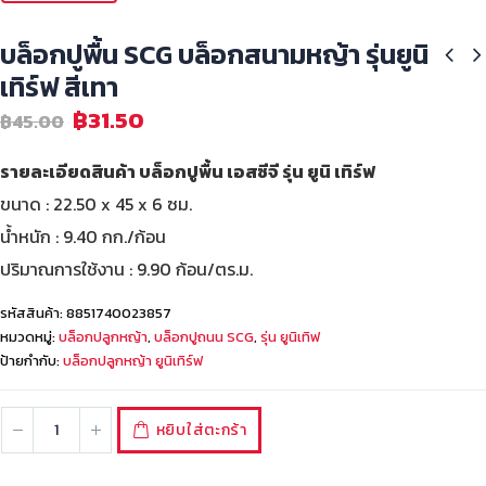
บล็อกปูพื้น SCG บล็อกสนามหญ้า รุ่นยูนิ
เทิร์ฟ สีเทา
฿
31.50
฿
45.00
รายละเอียดสินค้า บล็อกปูพื้น เอสซีจี รุ่น ยูนิ เทิร์ฟ
ขนาด : 22.50 x 45 x 6 ซม.
น้ำหนัก : 9.40 กก./ก้อน
ปริมาณการใช้งาน : 9.90 ก้อน/ตร.ม.
รหัสสินค้า:
8851740023857
หมวดหมู่:
บล็อกปลูกหญ้า
,
บล็อกปูถนน SCG
,
รุ่น ยูนิเทิฟ
ป้ายกำกับ:
บล็อกปลูกหญ้า ยูนิเทิร์ฟ
หยิบใส่ตะกร้า