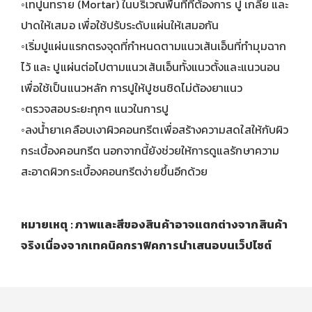
◦เทปูนทราย (Mortar) ในบริเวณพื้นที่ที่ต้องการ ปู เกลี่ย และ
ปาดให้เสมอ เพื่อใช้ปรับระดับแผ่นให้เสมอกัน
◦เริ่มปูแผ่นแรกตรงจุดที่กำหนดตามแนวเส้นเอ็นที่ทำมุมฉาก
ไว้ และ ปูแผ่นต่อไปตามแนวเส้นเอ็นทั้งแนวตั้งและแนวนอน
เพื่อใช้เป็นแนวหลัก การปูให้ปูชนชิดไม่ต้องยาแนว
◦ตรวจสอบระยะทุกๆ แนวในการปู
◦ลงน้ำยาเคลือบเงาผิวคอนกรีตเพื่อสร้างความสดใสให้กับผิว
กระเบื้องคอนกรีต นอกจากนี้ยังช่วยให้การดูแลรักษาความ
สะอาดผิวกระเบื้องคอนกรีตง่ายขึ้นอีกด้วย
หมายเหตุ : ภาพและสีของสินค้าอาจแตกต่างจากสินค้า
จริงเนื่องจากเทคนิคกราฟิคการนำเสนอบนเว็ปไซต์