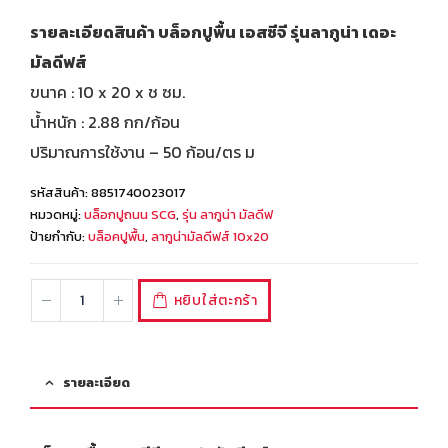
รายละเอียดสินค้า บล็อกปูพื้น เอสซีจี รุ่นลากูน่า เดอะ
มัลดีฟส์
ขนาค : 10 x 20 x ช ซม.
น้ำหนัก : 2.88 กก/ก้อน
ปริมาณการใช้งาน – 50 ก้อน/ตร ม
รหัสสินค้า:
8851740023017
หมวดหมู่:
บล็อกปูถนน SCG
,
รุ่น ลากูน่า มัลดีฟ
ป้ายกำกับ:
บล็อคปูพื้น
,
ลากูน่ามัลดีฟส์ 10x20
หยิบใส่ตะกร้า
รายละเอียด