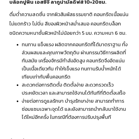
บล็อกปูพื้น เอสซีจี ลากูน่ามัลดีฟส์ 10×20ซม.
ดื่มด่ำความสดชื่น จากผิวสัมผัสธรรมชาติ คอนกรีตเนื้อแน่น
ไม่แตกร้าว ไม่บิ่น สีของผิวหน้าสม่ำเสมอ คอนกรีตบล็อก
ชนิดความหนาชั้นผิวหน้าไม่น้อยกว่า 5 มม. ความหนา 6 ซม.
ทนทาน แข็งแรง ผลิตจากคอนกรีตที่ได้มาตราฐาน ทั้ง
ส่วนผสมและคุณภาพวัตถุดิบ ผ่านกรรมวิธีการผลิตที่
ทันสมัย เครื่องจักรมีกำลังอัดสูง คอนกรีตจึงอัดแน่น
เป็นเนื้อเดียวกัน ทำให้เข็งแรง ทนทานรับน้ำหนักได้
เทียบเท่ากับพื้นคอนกรีต
สะดวกต่อการติดตั้ง ติดตั้งง่าย สะดวกรวดเร็ว
ประหยัดเวลา และสามารถใช้งานได้ทันทีที่ติดตั้งเสร็จ
ง่ายต่อการดูแลรักษา บำรุงรักษาง่าย สามารถทำการ
ซ่อมแซมเฉพาะจุดได้ และยังสามารถนำกลับมาใช้งาน
ได้ใหม่อีกครั้ง ในกรณีที่ต้องการปรับปรุงพื้นที