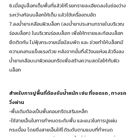
6.เมื่อปูบล็อกเต็มพื้นที่แล้วให้โรยทรายละเอียดลงในช่องว่าง
ระหว่างก้อนบล็อกให้เต็ม แล้วใช้เครื่องตบอัด
7.ลงน้ำยาเคลือบผิวบล็อก (ลงน้ำยาประสานทรายในบริเวณ
ร่องบล็อก) ในบริเวณร่องบล็อก เพื่อให้ทรายและก้อนบล็อก
ยึดติดกัน ไม่ฟุ้งกระจายเมื่อมีลมพัด และ ช่วยทำให้บล็อกมี
ความคงทนแข็งแรงด้วย หลังจากนั้นทิ้งไว้จนแห้งแล้วจึงลง
น้ำยาเคลือบเงาผิวคอนกรีตเพื่อสร้างความสดใสให้กับผิว
บล็อก
สำหรับการปูพื้นที่ต้องรับน้ำหนัก เช่น ที่จอดรถ , ทางรถ
วิ่งผ่าน
◦พื้นเดิมต้องเป็นพื้นคอนกรีตเสริมเหล็ก
◦ใช้สายเอ็นในการกำหนดระดับพื้น และแนวในการปูแผ่น
กระเบื้อง โดยขึงสายเอ็นให้ได้ระดับตามแบบที่กำหนด