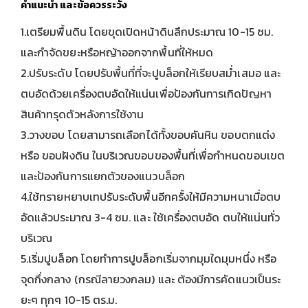
คำแนะนำ และข้อควรระวัง
1.เตรียมพื้นดิน โดยขุดเปิดหน้าดินลึกประมาณ 10-15 ซม.
และกำจัดขยะหรือหญ้าออกจากพื้นที่ให้หมด
2.ปรับระดับ โดยปรับพื้นที่ที่จะปูบล็อกให้เรียบสม่ำเสมอ และ
ตบอัดด้วยเครื่องตบอัดให้แน่นเพื่อป้องกันการเกิดปัญหา
สินค้าทรุดตัวหลังการใช้งาน
3.วางขอบ โดยสามารถเลือกได้ทั้งขอบคันหิน ขอบตกแต่ง
หรือ ขอบฝังดิน ในบริเวณขอบของพื้นที่เพื่อกำหนดขอบเขต
และป้องกันการแยกตัวของแนวบล็อก
4.ใช้ทรายหยาบเทปรับระดับพื้นอีกครั้งให้มีความหนาเมื่อตบ
อัดแล้วประมาณ 3-4 ซม. และ ใช้เครื่องตบอัด ตบให้แน่นทั่ว
บริเวณ
5.เริ่มปูบล็อก โดยทำการปูบล็อกเริ่มจากมุมใดมุมหนึ่ง หรือ
จุดกึ่งกลาง (กรณีลายวงกลม) และ ต้องมีการคัดแนวเป็นระ
ยะๆ ทุกๆ 10-15 ตร.ม.