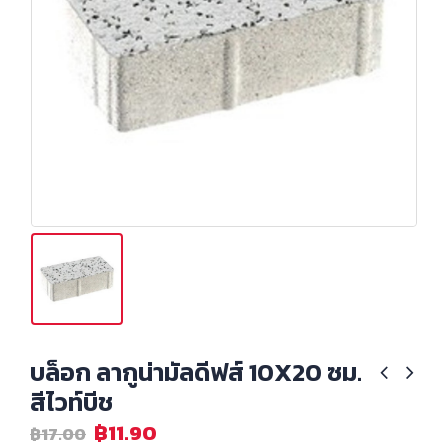
บล็อก ลากูน่ามัลดีฟส์ 10X20 ซม.
สีไวท์บีช
฿
11.90
฿
17.00