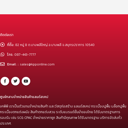
ติดต่อเรา
ที่ตั้ง:
82 หมู่ 8 ต.บางพลีใหญ่ อ.บางพลี จ.สมุทรปราการ 10540
โทร:
087-443-7777
Email : :
sales@kpponline.com
ศูนย์กลางจำหน่ายสินค้าแลนด์สเคป
เคพีพี เราเป็นตัวแทนจำหน่ายสินค้า และวัสดุก่อสร้าง แลนด์สเคป กระเบื้องปูพื้น บล็อกปูพื้น
กระเบื้องตกแต่งผนัง สินค้าตกแต่งสวน ระดับแบรนด์ชั้นนำของไทย ได้รับมาตรฐานการ
รองรับ เช่น SCG CPAC จำหน่ายราคาถูก สินค้ามีคุณภาพ ได้รับมาตรฐาน บริการจัดส่งทั่ว
ประเทศ.