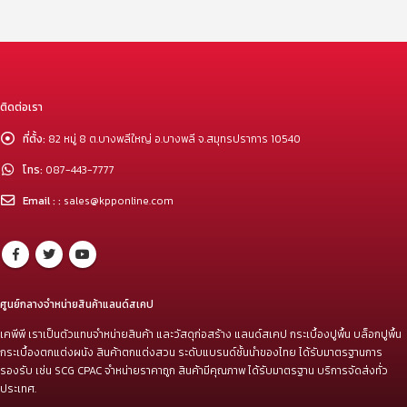
ติดต่อเรา
ที่ตั้ง:
82 หมู่ 8 ต.บางพลีใหญ่ อ.บางพลี จ.สมุทรปราการ 10540
โทร:
087-443-7777
Email : :
sales@kpponline.com
ศูนย์กลางจำหน่ายสินค้าแลนด์สเคป
เคพีพี เราเป็นตัวแทนจำหน่ายสินค้า และวัสดุก่อสร้าง แลนด์สเคป กระเบื้องปูพื้น บล็อกปูพื้น
กระเบื้องตกแต่งผนัง สินค้าตกแต่งสวน ระดับแบรนด์ชั้นนำของไทย ได้รับมาตรฐานการ
รองรับ เช่น SCG CPAC จำหน่ายราคาถูก สินค้ามีคุณภาพ ได้รับมาตรฐาน บริการจัดส่งทั่ว
ประเทศ.