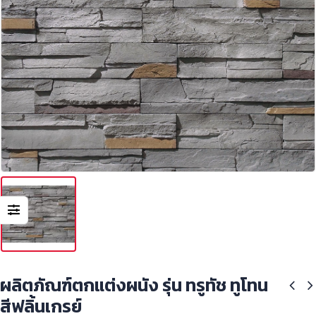
ผลิตภัณฑ์ตกแต่งผนัง รุ่น ทรูทัช ทูโทน
สีฟลิ้นเกรย์