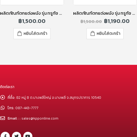
ผลิตภัณฑ์ตกแต่งผนัง รุ่น ทรูทัช ริเวอร์ ร็อค คละสี
ผลิตภัณฑ์ตกแต่งผนัง รุ่น ทรูทัช ทูโทน สีฟลิ้นเกรย์
฿
1,500.00
฿
1,190.00
฿
1,500.00
หยิบใส่ตะกร้า
หยิบใส่ตะกร้า
ติดต่อเรา
ที่ตั้ง:
82 หมู่ 8 ต.บางพลีใหญ่ อ.บางพลี จ.สมุทรปราการ 10540
โทร:
087-443-7777
Email : :
sales@kpponline.com