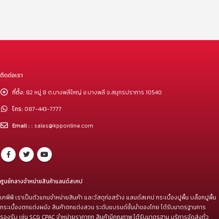
ติดต่อเรา
ที่ตั้ง:
82 หมู่ 8 ต.บางพลีใหญ่ อ.บางพลี จ.สมุทรปราการ 10540
โทร:
087-443-7777
Email : :
sales@kpponline.com
ศูนย์กลางจำหน่ายสินค้าแลนด์สเคป
เคพีพี เราเป็นตัวแทนจำหน่ายสินค้า และวัสดุก่อสร้าง แลนด์สเคป กระเบื้องปูพื้น บล็อกปูพื้น
กระเบื้องตกแต่งผนัง สินค้าตกแต่งสวน ระดับแบรนด์ชั้นนำของไทย ได้รับมาตรฐานการ
รองรับ เช่น SCG CPAC จำหน่ายราคาถูก สินค้ามีคุณภาพ ได้รับมาตรฐาน บริการจัดส่งทั่ว