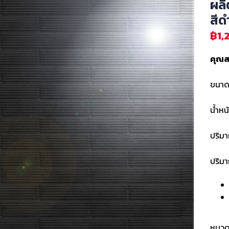
ผลิ
สีด
฿
1,
คุณส
ขนาด 
น้ำหน
ปริมา
ปริม
หมวดห