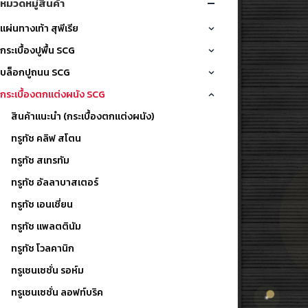
หมวดหมู่สินค้า
แผ่นทางเท้า สุพีเรีย
กระเบื้องปูพื้น SCG
บล็อกปูถนน SCG
กระเบื้องตกแต่งผนัง SCG
สินค้าแนะนำ (กระเบื้องตกแต่งผนัง)
ทรูทัช คลิฟ สโตน
ทรูทัช สเทรทัม
ทรูทัช อัลลาบาสเตอร์
ทรูทัช เอนเชี่ยน
ทรูทัช แพลตตินัม
ทรูทัช โวลคานิก
ทรูเซนเซชั่น รอห์ม
ทรูเซนเซชั่น ลอฟท์บริค