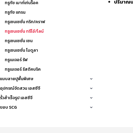
ปริมาณบ
ทรูทัช เมาท์เท่นร็อค
ทรูทัช แกรน
ทรูเซนเซชั่น กริท/คราฟ
ทรูเซนเซชั่น ทรีโอ้/ไลน์
ทรูเซนเซชั่น เซน
ทรูเซนเซชั่น โมดูลา
ทรูเนเจอร์ รัฟ
ทรูเนเจอร์ รัสติคบริค
แบบลายปูพื้นพิเศษ
อุปกรณ์จัดสวน เอสซีจี
รั้วสำเร็จรูป เอสซีจี
ขอบ SCG