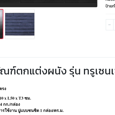
ป้ายก
ณฑ์ตกแต่งผนัง รุ่น ทรูเซนเซ
นตรง
 x L50 x T3 ซม.
4 กก./กล่อง
รใช้งาน ปูแบบชนชิด 1 กล่อง/ตร.ม.