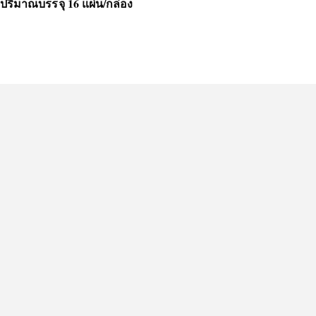
ปริมาณบรรจุ 16 แผ่น/กล่อง