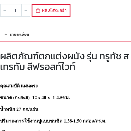
หยิบใส่ตะกร้า
รายละเอียด
ผลิตภัณฑ์ตกแต่งผนัง รุ่น ทรูทัช ส
เทรทัม สีฟรอสท์ไวท์
คุณสมบัติ แผ่นตรง
ขนาด (กxยxส) 12 x 40 x 1-4.5ซม.
น้ำหนัก 27 กก/แผ่น
ปริมาณการใช้งานปูแบบชนชิด 1.38-1.50 กล่อง/ตร.ม.