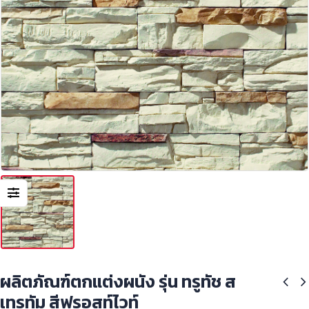
ผลิตภัณฑ์ตกแต่งผนัง รุ่น ทรูทัช ส
เทรทัม สีฟรอสท์ไวท์