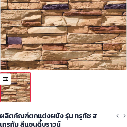
ผลิตภัณฑ์ตกแต่งผนัง รุ่น ทรูทัช ส
เทรทัม สีแซนดี้บราวน์