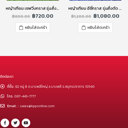
หญ้าเทียม อีซี่กราส รุ่นสั่งตัด 1.00 ซม. สีบลู
แผ่นใยสังเคราะห์รองทราย เอสซีจี ขนาด 2×4 ม.
฿
1,080.00
฿
466.35
฿
1,200.00
฿
535.00
หยิบใส่ตะกร้า
หยิบใส่ตะกร้า
ติดต่อเรา
ที่ตั้ง:
82 หมู่ 8 ต.บางพลีใหญ่ อ.บางพลี จ.สมุทรปราการ 10540
โทร:
087-443-7777
Email : :
sales@kpponline.com