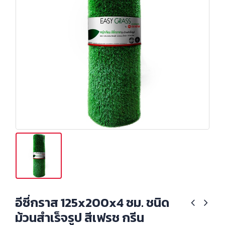
อีซี่กราส 125x200x4 ซม. ชนิด
ม้วนสำเร็จรูป สีเฟรช กรีน