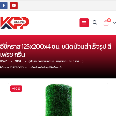
0
อีซี่กราส 125x200x4 ซม. ชนิดม้วนสำเร็จรูป สี
เฟรช กรีน
HOME
SHOP
อุปกรณ์จัดสวน เอสซีจี
,
หญ้าเทียม อีซี่ กราส
อีซี่กราส 125X200X4 ซม. ชนิดม้วนสำเร็จรูป สีเฟรช กรีน
-10%