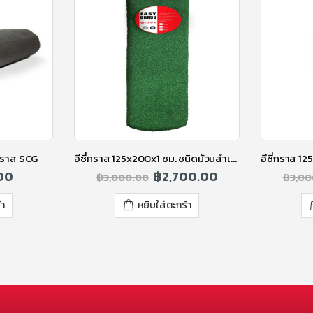
่กราส SCG
อีซี่กราส 125x200x1 ซม. ชนิดม้วนสำเร็จรูป สีดาร์คกรีน
00
฿
2,700.00
฿
3,000.00
฿
3,00
้า
หยิบใส่ตะกร้า