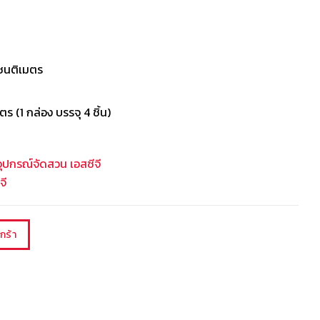
ซนติเมตร
ร (1 กล่อง บรรจุ 4 ชิ้น)
อุปกรณ์จัดสวน เอสซีจี
จี
กร้า