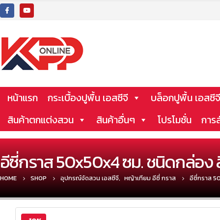
หน้าแรก
กระเบื้องปูพื้น เอสซีจี
บล็อกปูพื้น เอสซีจ
สินค้าตกแต่งสวน
สินค้าอื่นๆ
โปรโมชั่น
การส
อีซี่กราส 50x50x4 ซม. ชนิดกล่อง 
HOME
SHOP
อุปกรณ์จัดสวน เอสซีจี
,
หญ้าเทียม อีซี่ กราส
อีซี่กราส 