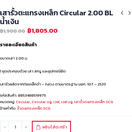
เสารั้วตะแกรงเหล็ก Circular 2.00 BL
น้ำเงิน
฿
1,805.00
฿
1,900.00
รายละเอียดสินค้า
ขนาดเสา 2.00 ม.
1 ชุดประกอบด้วย เสา สกรู เเละอุปกรณ์ยึด
เสารัวผลิตจากท่อเหล็กดำ – กลวง ตามมาตรฐาน มอก. 107 – 2533
รหัสสินค้า:
8853488519975
หมวดหมู่:
Circular
,
Circular บลู
,
เวฟ
,
เวฟ บลู
,
เสารั้วตะแกรงเหล็ก SCG
ป้ายกำกับ:
รั้วตะแกรงเหล็ก SCG
หยิบใส่ตะกร้า