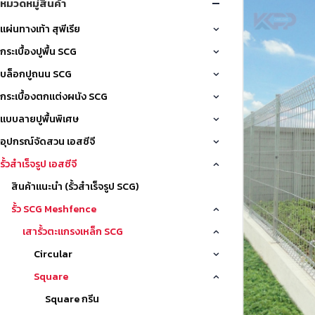
หมวดหมู่สินค้า
แผ่นทางเท้า สุพีเรีย
กระเบื้องปูพื้น SCG
บล็อกปูถนน SCG
กระเบื้องตกแต่งผนัง SCG
แบบลายปูพื้นพิเศษ
อุปกรณ์จัดสวน เอสซีจี
รั้วสำเร็จรูป เอสซีจี
สินค้าแนะนำ (รั้วสำเร็จรูป SCG)
รั้ว SCG Meshfence
เสารั้วตะแกรงเหล็ก SCG
Circular
Square
Square กรีน