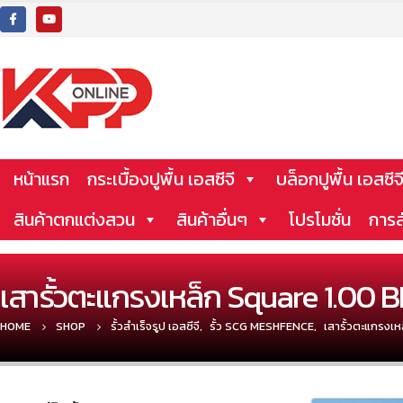
หน้าแรก
กระเบื้องปูพื้น เอสซีจี
บล็อกปูพื้น เอสซีจ
สินค้าตกแต่งสวน
สินค้าอื่นๆ
โปรโมชั่น
การส
เสารั้วตะแกรงเหล็ก Square 1.00 BL
HOME
SHOP
รั้วสำเร็จรูป เอสซีจี
,
รั้ว SCG MESHFENCE
,
เสารั้วตะแกรงเ