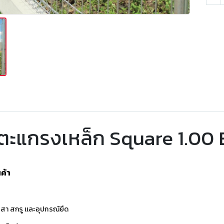
วตะแกรงเหล็ก Square 1.00 B
ค้า
เสา สกรู เเละอุปกรณ์ยึด