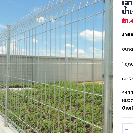
เสา
น้ำเ
฿
1,
รายล
ขนาด
1 ชุด
เสาร
รหัสส
หมวดห
ป้ายก