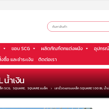
ี
ขอบ SCG
ผลิตภัณฑ์ตกแต่งผนัง
อุปกรณ์
ั่งซื้อ และชำระเงิน
ติดต่อเรา
 น้ำเงิน
หล็ก SCG
,
SQUARE
,
SQUARE แบล็ค
เสารั้วตะแกรงเหล็ก SQUARE 1.00 BL น้ำเ