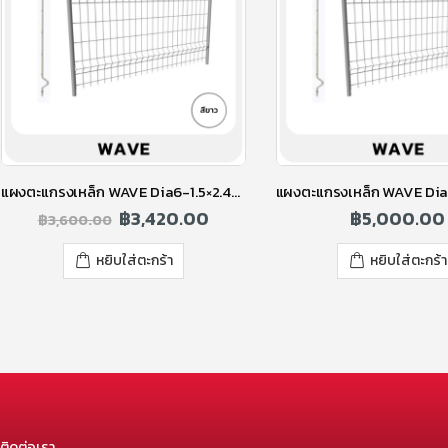
แผงตะแกรงเหล็ก WAVE Dia6-1.5×2.40m.WH ขาว
฿
3,420.00
฿
5,000.00
฿
3,600.00
หยิบใส่ตะกร้า
หยิบใส่ตะกร้า
ติดต่อเรา