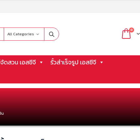
0
All Categories
จัดสวน เอสซีจี
รั้วสำเร็จรูป เอสซีจี
งิน