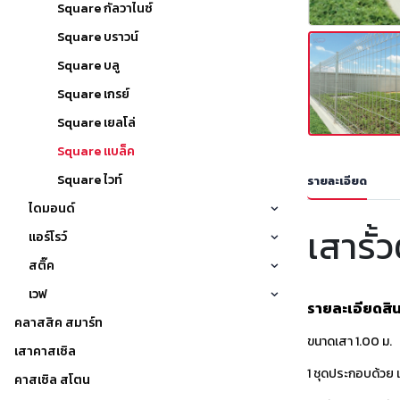
Square กัลวาไนซ์
Square บราวน์
Square บลู
Square เกรย์
Square เยลโล่
Square แบล็ค
Square ไวท์
รายละเอียด
ไดมอนด์
เสารั้
แอร์โรว์
สติ๊ค
เวฟ
รายละเอียดสิน
คลาสสิค สมาร์ท
ขนาดเสา 1.00 ม.
เสาคาสเซิล
1 ชุดประกอบด้วย 
คาสเซิล สโตน