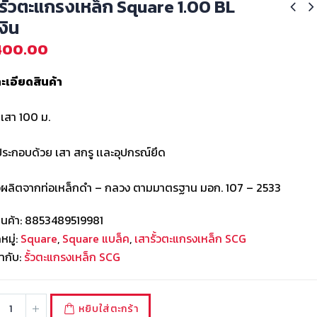
รั้วตะแกรงเหล็ก Square 1.00 BL
งิน
400.00
ะเอียดสินค้า
เสา 100 ม.
ประกอบด้วย เสา สกรู เเละอุปกรณ์ยึด
ัวผลิตจากท่อเหล็กดำ – กลวง ตามมาตรฐาน มอก. 107 – 2533
ินค้า:
8853489519981
มู่:
Square
,
Square แบล็ค
,
เสารั้วตะแกรงเหล็ก SCG
ำกับ:
รั้วตะแกรงเหล็ก SCG
หยิบใส่ตะกร้า