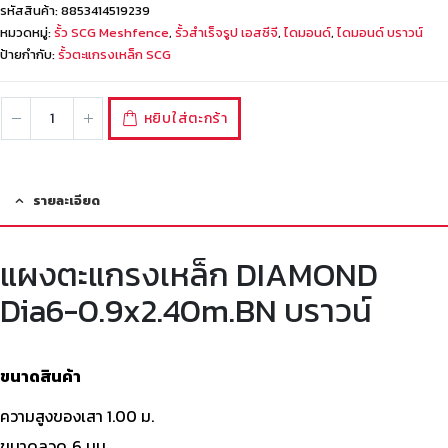
รหัสสินค้า:
8853414519239
หมวดหมู่:
รั้ว SCG Meshfence
,
รั้วสำเร็จรูป เอสซีจี
,
ไดมอนด์
,
ไดมอนด์ บราวน์
ป้ายกำกับ:
รั้วตะแกรงเหล็ก SCG
หยิบใส่ตะกร้า
รายละเอียด
แผงตะแกรงเหล็ก DIAMOND
Dia6-0.9x2.40m.BN บราวน์
ขนาดสินค้า
ความสูงของเสา 1.00 ม.
ขนาดลวด 6 มม.