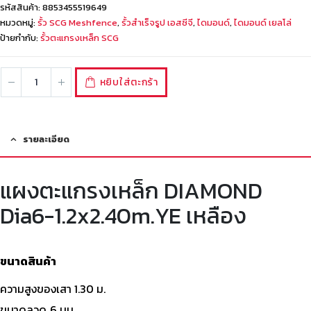
รหัสสินค้า:
8853455519649
หมวดหมู่:
รั้ว SCG Meshfence
,
รั้วสำเร็จรูป เอสซีจี
,
ไดมอนด์
,
ไดมอนด์ เยลโล่
ป้ายกำกับ:
รั้วตะแกรงเหล็ก SCG
หยิบใส่ตะกร้า
รายละเอียด
แผงตะแกรงเหล็ก DIAMOND
Dia6-1.2x2.40m.YE เหลือง
ขนาดสินค้า
ความสูงของเสา 1.30 ม.
ขนาดลวด 6 มม.