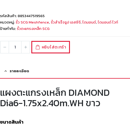
รหัสสินค้า:
8853447519565
หมวดหมู่:
รั้ว SCG Meshfence
,
รั้วสำเร็จรูป เอสซีจี
,
ไดมอนด์
,
ไดมอนด์ ไวท์
ป้ายกำกับ:
รั้วตะแกรงเหล็ก SCG
หยิบใส่ตะกร้า
รายละเอียด
แผงตะแกรงเหล็ก DIAMOND
Dia6-1.75x2.40m.WH ขาว
ขนาดสินค้า