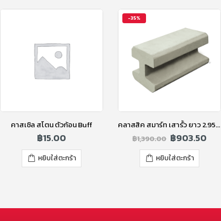
-35%
คาสเซิล สโตน ตัวก้อน Buff
คลาสสิค สมาร์ท เสารั้ว ยาว 2.95 ม. สูง 2.75 ม. (RC.S)
฿
15.00
฿
903.50
฿
1,390.00
หยิบใส่ตะกร้า
หยิบใส่ตะกร้า