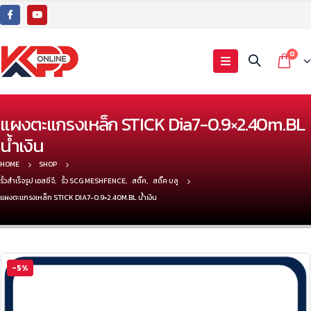
0
แผงตะแกรงเหล็ก STICK Dia7-0.9×2.40m.BL
น้ำเงิน
HOME
SHOP
รั้วสำเร็จรูป เอสซีจี
,
รั้ว SCG MESHFENCE
,
สติ๊ค
,
สติ๊ค บลู
แผงตะแกรงเหล็ก STICK DIA7-0.9×2.40M.BL น้ำเงิน
-5%