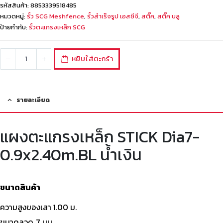
รหัสสินค้า:
8853339518485
หมวดหมู่:
รั้ว SCG Meshfence
,
รั้วสำเร็จรูป เอสซีจี
,
สติ๊ค
,
สติ๊ค บลู
ป้ายกำกับ:
รั้วตะแกรงเหล็ก SCG
หยิบใส่ตะกร้า
รายละเอียด
แผงตะแกรงเหล็ก STICK Dia7-
0.9x2.40m.BL น้ำเงิน
ขนาดสินค้า
ความสูงของเสา 1.00 ม.
ขนาดลวด 7 มม.