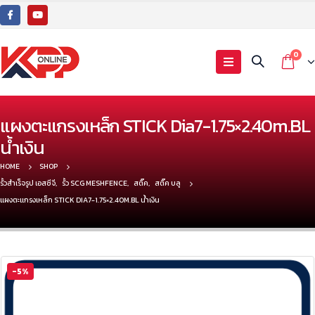
0
แผงตะแกรงเหล็ก STICK Dia7-1.75×2.40m.BL
น้ำเงิน
HOME
SHOP
รั้วสำเร็จรูป เอสซีจี
,
รั้ว SCG MESHFENCE
,
สติ๊ค
,
สติ๊ค บลู
แผงตะแกรงเหล็ก STICK DIA7-1.75×2.40M.BL น้ำเงิน
-5%