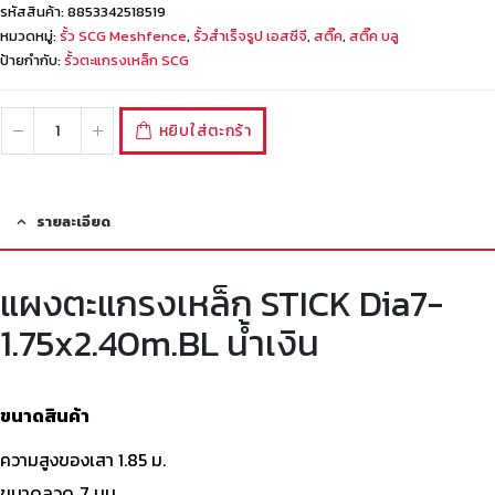
รหัสสินค้า:
8853342518519
หมวดหมู่:
รั้ว SCG Meshfence
,
รั้วสำเร็จรูป เอสซีจี
,
สติ๊ค
,
สติ๊ค บลู
ป้ายกำกับ:
รั้วตะแกรงเหล็ก SCG
หยิบใส่ตะกร้า
รายละเอียด
แผงตะแกรงเหล็ก STICK Dia7-
1.75x2.40m.BL น้ำเงิน
ขนาดสินค้า
ความสูงของเสา 1.85 ม.
ขนาดลวด 7 มม.