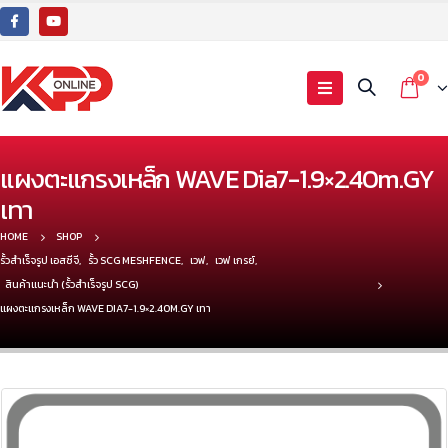
0
แผงตะแกรงเหล็ก WAVE Dia7-1.9×2.40m.GY
เทา
HOME
SHOP
รั้วสำเร็จรูป เอสซีจี
,
รั้ว SCG MESHFENCE
,
เวฟ
,
เวฟ เกรย์
,
สินค้าแนะนำ (รั้วสำเร็จรูป SCG)
แผงตะแกรงเหล็ก WAVE DIA7-1.9×2.40M.GY เทา