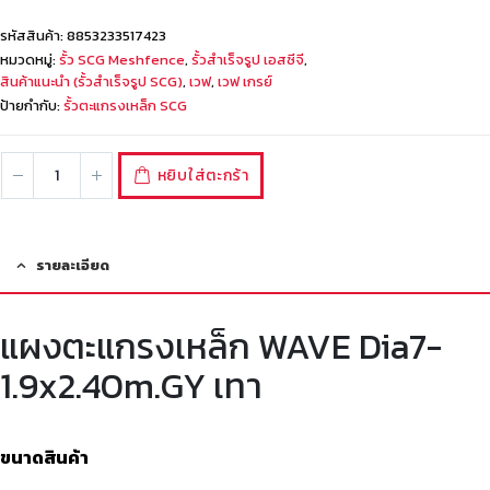
รหัสสินค้า:
8853233517423
หมวดหมู่:
รั้ว SCG Meshfence
,
รั้วสำเร็จรูป เอสซีจี
,
สินค้าแนะนำ (รั้วสำเร็จรูป SCG)
,
เวฟ
,
เวฟ เกรย์
ป้ายกำกับ:
รั้วตะแกรงเหล็ก SCG
หยิบใส่ตะกร้า
รายละเอียด
แผงตะแกรงเหล็ก WAVE Dia7-
1.9x2.40m.GY เทา
ขนาดสินค้า