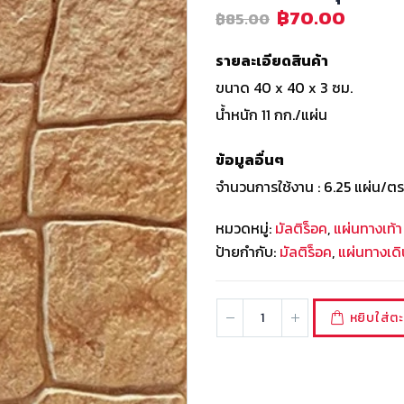
฿
70.00
฿
85.00
รายละเอียดสินค้า
ขนาด 40 x 40 x 3 ซม.
น้ำหนัก 11 กก./แผ่น
ข้อมูลอื่นๆ
จำนวนการใช้งาน : 6.25 แผ่น/ตร
หมวดหมู่:
มัลติร็อค
,
แผ่นทางเท้า 
ป้ายกำกับ:
มัลติร็อค
,
แผ่นทางเดิ
หยิบใส่ตะ