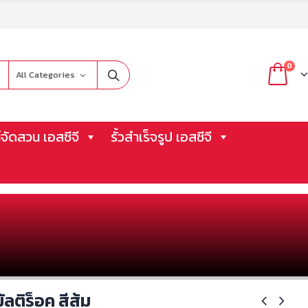
0
All Categories
จัดสวน เอสซีจี
รั้วสำเร็จรูป เอสซีจี
ัลติร็อค สีส้ม