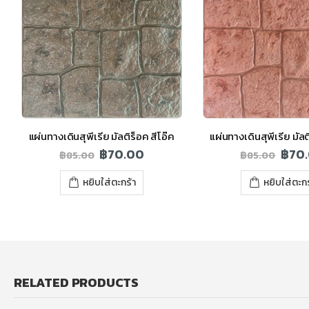
แผ่นทางเดินสุพีเรีย มัลติร็อค สีโอ๊ค
แผ่นทางเดินสุพีเรีย มัล
฿
70.00
฿
70
฿
85.00
฿
85.00
หยิบใส่ตะกร้า
หยิบใส่ตะกร
RELATED PRODUCTS