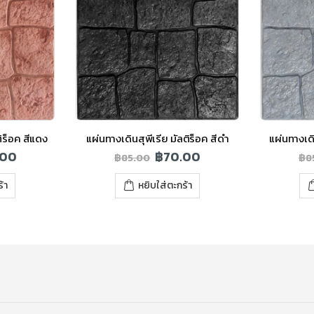
ติร็อค สีแดง
แผ่นทางเดินสุพีเรีย มัลติร็อค สีดำ
แผ่นทางเดิ
.00
฿
70.00
฿
85.00
฿
8
้า
หยิบใส่ตะกร้า