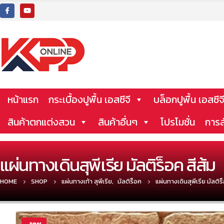
หน้าแรก
กระเบื้องปูพื้น เอสซีจี
บล็อกปูพื้น เอสซีจ
สินค้าตกแต่งสวน
สินค้าอื่นๆ
โปรโมชั่น
การส
แผ่นทางเดินสุพีเรีย มัลติร็อค สีส้ม
HOME
SHOP
แผ่นทางเท้า สุพีเรีย
,
มัลติร็อค
แผ่นทางเดินสุพีเรีย มัลติร