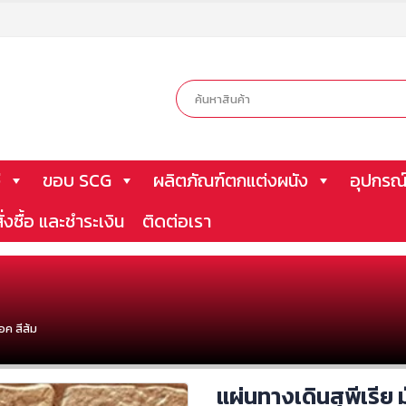
ี
ขอบ SCG
ผลิตภัณฑ์ตกแต่งผนัง
อุปกรณ์
ั่งซื้อ และชำระเงิน
ติดต่อเรา
็อค สีส้ม
แผ่นทางเดินสุพีเรีย ม