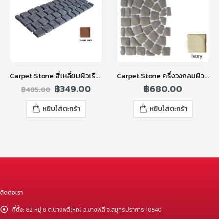
Carpet Stone สี่เหลี่ยมผิวเรียบ 2 ซ.ม. สีดาร์คเรด
Carpet Stone ครึ่งวงกลมผิวเรียบ 3.5 ซม. สีไอวอรี่
฿
349.00
฿
680.00
฿
485.00
หยิบใส่ตะกร้า
หยิบใส่ตะกร้า
ติดต่อเรา
ที่ตั้ง:
82 หมู่ 8 ต.บางพลีใหญ่ อ.บางพลี จ.สมุทรปราการ 10540