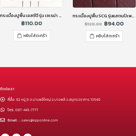
กระเบื้องปูพื้น เอสซีจี รุ่น เซเรน่า ลายมุมซ้อน สีขาว
กระเบื้องปูพื้น SCG รุ่นแสตมป์เพฟ ลายโม่า สีแดง
฿
110.00
฿
94.00
฿
120.00
หยิบใส่ตะกร้า
หยิบใส่ตะกร้า
ติดต่อเรา
ที่ตั้ง:
82 หมู่ 8 ต.บางพลีใหญ่ อ.บางพลี จ.สมุทรปราการ 10540
โทร:
087-443-7777
Email : :
sales@kpponline.com