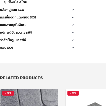
รุ่นเพ็พเบิ้ล สโตน
บล็อกปูถนน SCG
กระเบื้องตกแต่งผนัง SCG
แบบลายปูพื้นพิเศษ
อุปกรณ์จัดสวน เอสซีจี
รั้วสำเร็จรูป เอสซีจี
ขอบ SCG
RELATED PRODUCTS
-22%
-23%