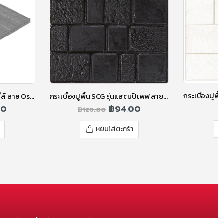
กระเบื้องปูพื้น เอสซีจี รุ่นเจซีรี่ส์ ลาย Osaka-Strip (โอซาก้า) สีเทา
กระเบื้องปูพื้น SCG รุ่นแสตมป์เพฟ ลายลอนดอน สีดำ
00
฿
94.00
฿
120.00
หยิบใส่ตะกร้า