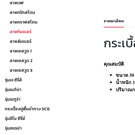
ลายเวฟ
ลายกริทสโตน
รายละเอียด
ลายคราฟสโตน
ลายทิมเบอร์
กระเบื
ลายลัมเบอร์
ลายเชสวูด 1
ลายเชสวูด 2
คุณสมบัติ
ลายเชสวูด 3
ขนาด 30 
รุ่นเจ ซีรี่ส์
น้ำหนัก 1
ปริมาณกา
รุ่นเมดิน่า
รุ่นเนทูร่า
กระเบื้องปูพื้นนำทาง SCG
รุ่นชิโน ซีรี่ย์
รุ่นเซเรน่า