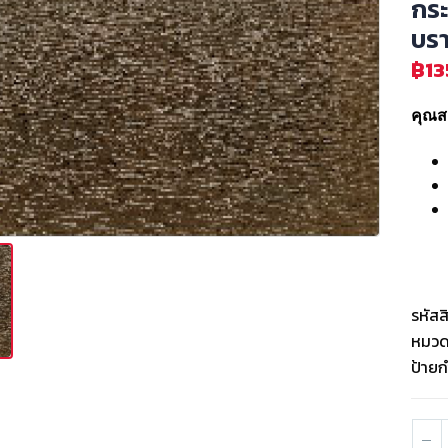
กระ
บราว
฿
13
คุณสม
รหัสส
หมวดห
ป้ายก