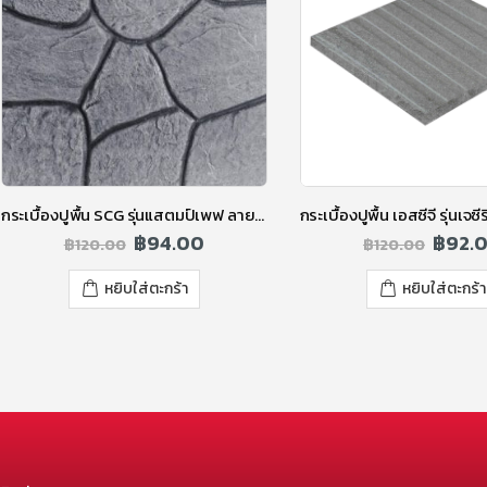
กระเบื้องปูพื้น SCG รุ่นแสตมป์เพฟ ลายโม่า สีเทา
฿
94.00
฿
92.
฿
120.00
฿
120.00
หยิบใส่ตะกร้า
หยิบใส่ตะกร้า