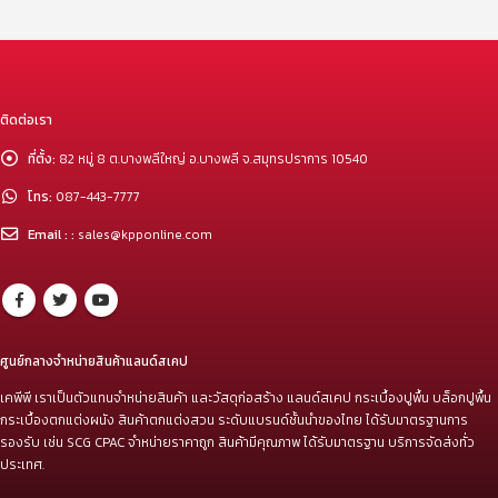
ติดต่อเรา
ที่ตั้ง:
82 หมู่ 8 ต.บางพลีใหญ่ อ.บางพลี จ.สมุทรปราการ 10540
โทร:
087-443-7777
Email : :
sales@kpponline.com
ศูนย์กลางจำหน่ายสินค้าแลนด์สเคป
เคพีพี เราเป็นตัวแทนจำหน่ายสินค้า และวัสดุก่อสร้าง แลนด์สเคป กระเบื้องปูพื้น บล็อกปูพื้น
กระเบื้องตกแต่งผนัง สินค้าตกแต่งสวน ระดับแบรนด์ชั้นนำของไทย ได้รับมาตรฐานการ
รองรับ เช่น SCG CPAC จำหน่ายราคาถูก สินค้ามีคุณภาพ ได้รับมาตรฐาน บริการจัดส่งทั่ว
ประเทศ.